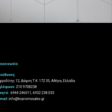
πικοινωνία
ιεύθυνση
:
ροδίτης 12, Δάφνη Τ.Κ. 172 35, Αθήνα, Ελλάδα
ηλέφωνο
:
210 9708238
ινητά:
6944 246011
,
6932 238 033
-mail
:
info@kvpromosales.gr