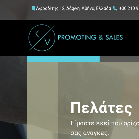
Αφροδίτης 1
2, Δάφνη
,
Αθήνα, Ελλάδα
+30 210 9


Πελάτες
Είμαστε εκεί που ορίζο
σας ανάγκες.