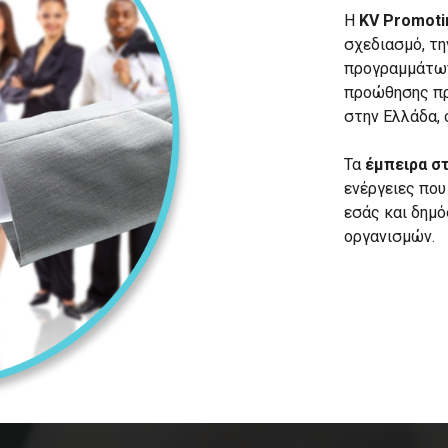
Η
KV Promoti
σχεδιασμό, τη
προγραμμάτων
προώθησης π
στην Ελλάδα, 
Τα
έμπειρα σ
ενέργειες που
εσάς και δημό
οργανισμών.