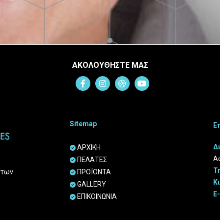
ΑΚΟΛΟΥΘΗΣΤΕ ΜΑΣ
Sitemap
Ε
Δ
ΑΡΧΙΚΗ

Αφ
ΠΕΛΑΤΕΣ

Τ
ΠΡΟΪΟΝΤΑ
ντων

Κ
GALLERY

E
ΕΠΙΚΟΙΝΩΝΙΑ
