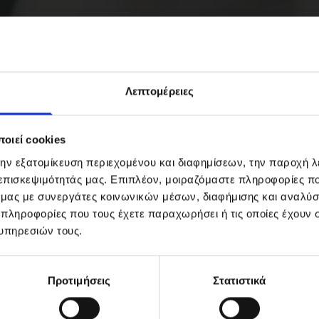
συνεργάτες να μας
για τις παροχές μας,
Λεπτομέρειες
οιεί cookies
Πολεμικό Ναυτικό, Αεροπορία
την εξατομίκευση περιεχομένου και διαφημίσεων, την παροχή 
 επισκεψιμότητάς μας. Επιπλέον, μοιραζόμαστε πληροφορίες π
Ναυτιλιακές εταιρείες
ό μας με συνεργάτες κοινωνικών μέσων, διαφήμισης και αναλύσ
Εταιρείες αντιμετώπισης ρυπάνσεων
 πληροφορίες που τους έχετε παραχωρήσει ή τις οποίες έχουν σ
υπηρεσιών τους.
Λιμάνια και μαρίνες
Προτιμήσεις
Στατιστικά
Δημόσιοι δρόμοι, Εργοτάξια