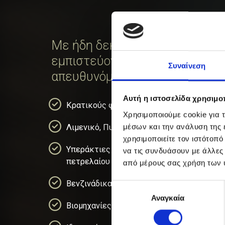
Με ήδη δεκάδες πελάτες και 
εμπιστεύονται εδώ και χρόνια 
Συναίνεση
απευθυνόμαστε κυρίως σε:
Αυτή η ιστοσελίδα χρησιμοπ
Κρατικούς φορείς
Χρησιμοποιούμε cookie για 
μέσων και την ανάλυση της
Λιμενικό, Πυροσβεστικό Σώμα
χρησιμοποιείτε τον ιστότοπ
Υπεράκτιες εταιρείες εξόρυξης
να τις συνδυάσουν με άλλες
πετρελαίου
από μέρους σας χρήση των 
Βενζινάδικα, Συνεργεία
Επιλογή
Αναγκαία
συγκατάθεσης
Βιομηχανίες