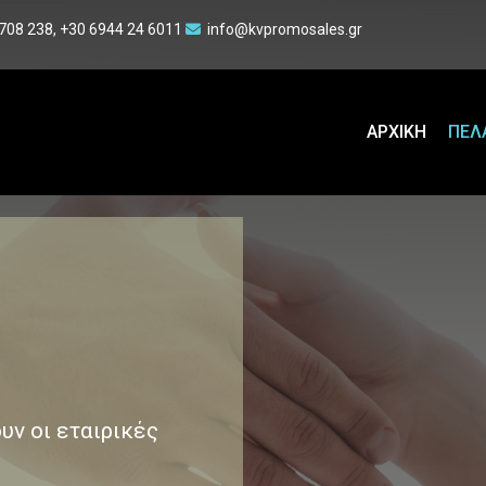
708 238
,
+30 6944 24 6011
info@kvpromosales.gr

ΑΡΧΙΚΗ
ΠΕΛ
υν οι εταιρικές